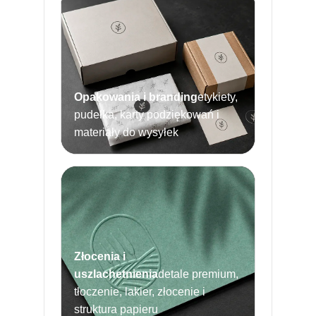
Opakowania i branding
etykiety,
pudełka, karty podziękowań i
materiały do wysyłek
Złocenia i
uszlachetnienia
detale premium,
tłoczenie, lakier, złocenie i
struktura papieru