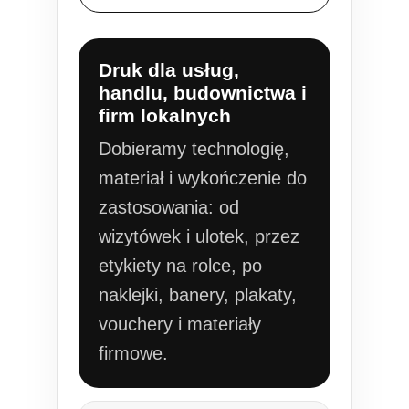
Druk dla usług,
handlu, budownictwa i
firm lokalnych
Dobieramy technologię,
materiał i wykończenie do
zastosowania: od
wizytówek i ulotek, przez
etykiety na rolce, po
naklejki, banery, plakaty,
vouchery i materiały
firmowe.