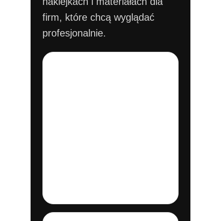
naklejkach i materiałach dla
firm, które chcą wyglądać
profesjonalnie.
Druk HP Indigo
Dobry wybór przy
materiałach, gdzie liczy
się kolor, detal i
profesjonalny efekt:
wizytówki, ulotki, karty,
zaproszenia i krótsze
serie premium.