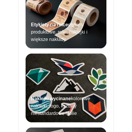
Etykiety na rolce
etykiety
produktowe, rolki, naklejki i
większe nakłady
Naklejki wycinane
kolorowe
naklejki, logo, kształty
niestandardowe i folie