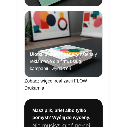
Ulotki, plakaty i banery
materiały
reklamowe dla firm, usług,
kampanii i wydarzeń
Zobacz więcej realizacji FLOW
Drukarnia
Masz plik, brief albo tylko
pomysł? Wyślij do wyceny.
Nie musisz mieć pełnej