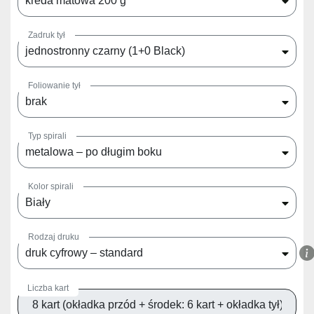
kreda matowa 200 g
Zadruk tył
jednostronny czarny (1+0 Black)
Foliowanie tył
brak
Typ spirali
metalowa – po długim boku
Kolor spirali
Biały
Rodzaj druku
druk cyfrowy – standard
Liczba kart