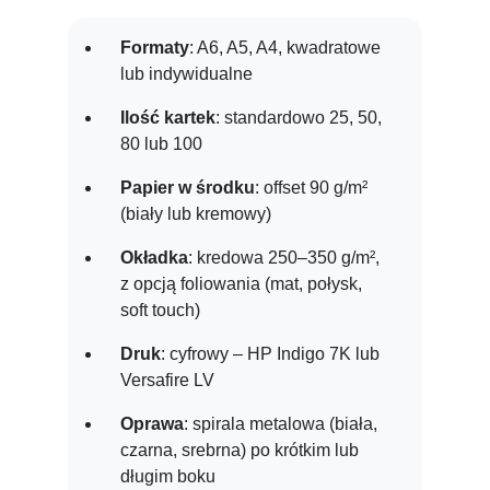
Formaty
: A6, A5, A4, kwadratowe
lub indywidualne
Ilość kartek
: standardowo 25, 50,
80 lub 100
Papier w środku
: offset 90 g/m²
(biały lub kremowy)
Okładka
: kredowa 250–350 g/m²,
z opcją foliowania (mat, połysk,
soft touch)
Druk
: cyfrowy – HP Indigo 7K lub
Versafire LV
Oprawa
: spirala metalowa (biała,
czarna, srebrna) po krótkim lub
długim boku