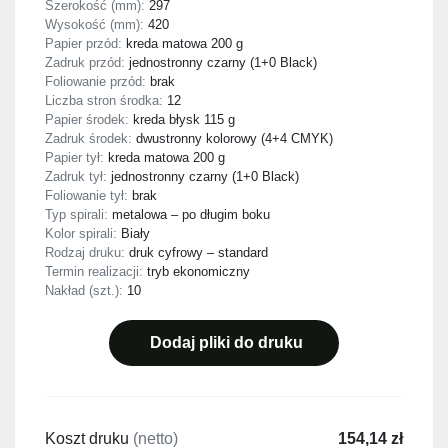
Szerokość (mm):
297
Wysokość (mm):
420
Papier przód:
kreda matowa 200 g
Zadruk przód:
jednostronny czarny (1+0 Black)
Foliowanie przód:
brak
Liczba stron środka:
12
Papier środek:
kreda błysk 115 g
Zadruk środek:
dwustronny kolorowy (4+4 CMYK)
Papier tył:
kreda matowa 200 g
Zadruk tył:
jednostronny czarny (1+0 Black)
Foliowanie tył:
brak
Typ spirali:
metalowa – po długim boku
Kolor spirali:
Biały
Rodzaj druku:
druk cyfrowy – standard
Termin realizacji:
tryb ekonomiczny
Nakład (szt.):
10
Dodaj pliki do druku
Koszt druku
(netto)
154,14 zł