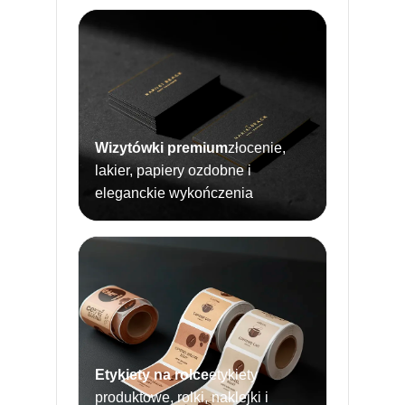
Wizytówki premium
złocenie,
lakier, papiery ozdobne i
eleganckie wykończenia
Etykiety na rolce
etykiety
produktowe, rolki, naklejki i