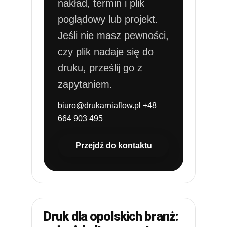
nakład, termin i plik
poglądowy lub projekt.
Jeśli nie masz pewności,
czy plik nadaje się do
druku, prześlij go z
zapytaniem.
biuro@drukarniaflow.pl
+48
664 903 495
Przejdź do kontaktu
Druk dla opolskich branż: