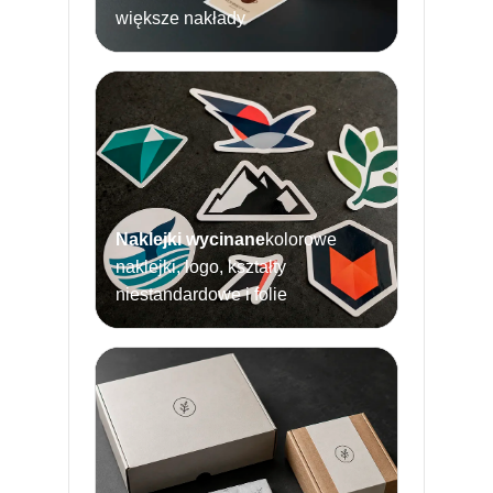
większe nakłady
Naklejki wycinane
kolorowe
naklejki, logo, kształty
niestandardowe i folie