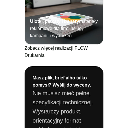
Ulotki, plakaty i banery
materiały
reklamowe dla firm, usług,
kampanii i wydarzeń
Zobacz więcej realizacji FLOW
Drukarnia
Masz plik, brief albo tylko
pomysł? Wyślij do wyceny.
Nie musisz mieć pełnej
specyfikacji technicznej.
Wystarczy produkt,
orientacyjny format,