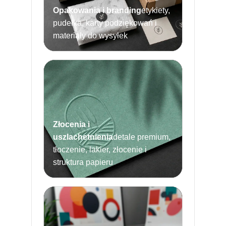
Opakowania i branding
etykiety,
pudełka, karty podziękowań i
materiały do wysyłek
Złocenia i
uszlachetnienia
detale premium,
tłoczenie, lakier, złocenie i
struktura papieru