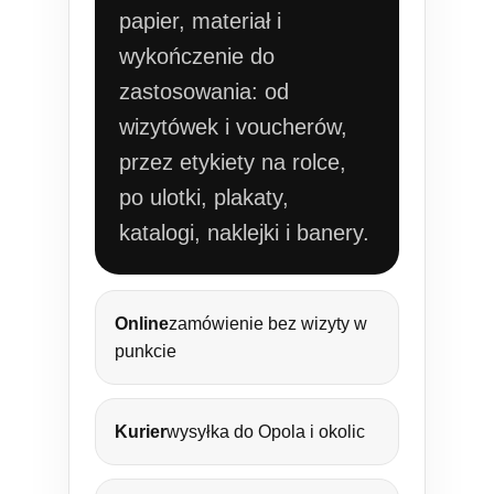
papier, materiał i
wykończenie do
zastosowania: od
wizytówek i voucherów,
przez etykiety na rolce,
po ulotki, plakaty,
katalogi, naklejki i banery.
Online
zamówienie bez wizyty w
punkcie
Kurier
wysyłka do Opola i okolic