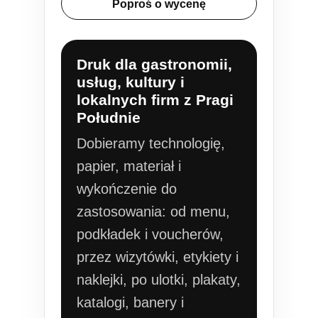
Poproś o wycenę
Druk dla gastronomii,
usług, kultury i
lokalnych firm z Pragi
Południe
Dobieramy technologię,
papier, materiał i
wykończenie do
zastosowania: od menu,
podkładek i voucherów,
przez wizytówki, etykiety i
naklejki, po ulotki, plakaty,
katalogi, banery i