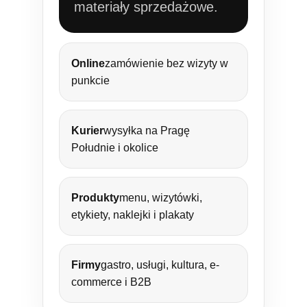
materiały sprzedażowe.
Online
zamówienie bez wizyty w
punkcie
Kurier
wysyłka na Pragę
Południe i okolice
Produkty
menu, wizytówki,
etykiety, naklejki i plakaty
Firmy
gastro, usługi, kultura, e-
commerce i B2B