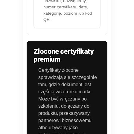
nazwisko, nazwę firmy,
numer certyfikatu, datę,
kategorię, poziom lub kod
QR.
Złocone certyfikaty
premium
Certyfikaty złocone
sprawdzają się szczególnie
tam, gdzie dokument jest
częścią wizerunku marki.
Może być wręczany po
szkoleniu, dołączany do
produktu, przekazywany
partnerowi biznesowemu
albo używany jako