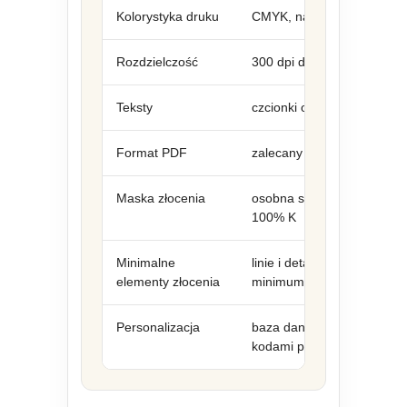
Kolorystyka druku
CMYK, najlepiej profil F
Rozdzielczość
300 dpi dla grafik rastrowy
Teksty
czcionki osadzone w pliku
Format PDF
zalecany i preferowany for
Maska złocenia
osobna strona, warstwa lu
100% K
Minimalne
linie i detale najlepiej ni
elementy złocenia
minimum 8 pkt
Personalizacja
baza danych z imionami, n
kodami przygotowana w czy