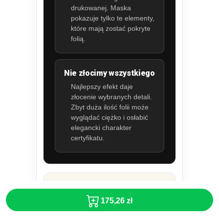
drukowanej. Maska
pokazuje tylko te elementy,
które mają zostać pokryte
folią.
Nie złocimy wszystkiego
Najlepszy efekt daje
złocenie wybranych detali.
Zbyt duża ilość folii może
wyglądać ciężko i osłabić
elegancki charakter
certyfikatu.
Personalizacja
certyfikatów
175,26 zł
złoconych