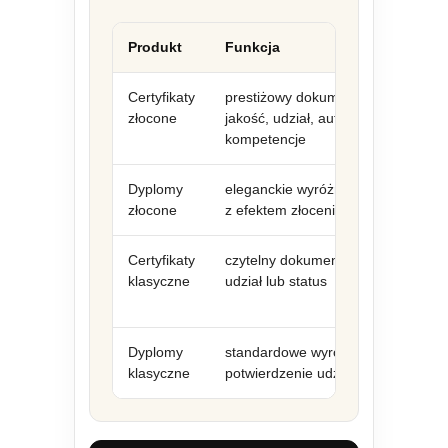
Produkt
Funkcja
Certyfikaty
prestiżowy dokument potwierdzają
złocone
jakość, udział, autentyczność lub
kompetencje
Dyplomy
eleganckie wyróżnienie lub pamiąt
złocone
z efektem złocenia
Certyfikaty
czytelny dokument potwierdzający
klasyczne
udział lub status
Dyplomy
standardowe wyróżnienie lub
klasyczne
potwierdzenie udziału