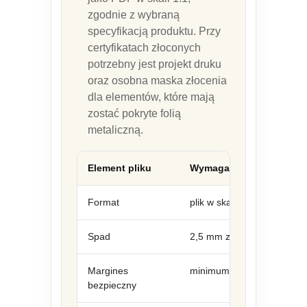
zgodnie z wybraną
specyfikacją produktu. Przy
certyfikatach złoconych
potrzebny jest projekt druku
oraz osobna maska złocenia
dla elementów, które mają
zostać pokryte folią
metaliczną.
Element pliku
Wymaganie
Format
plik w skali 1:1, zgodny z
Spad
2,5 mm z każdej strony, jeś
Margines
minimum 3 mm od końcow
bezpieczny