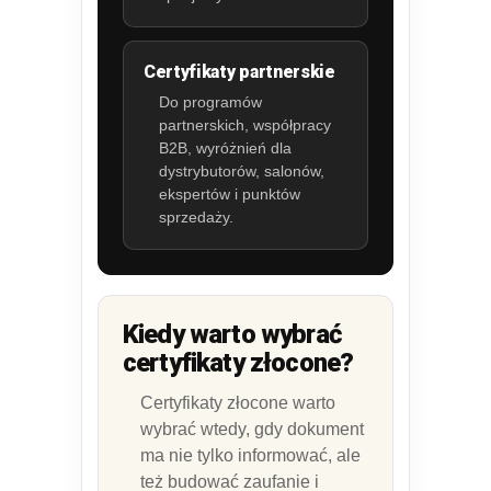
Certyfikaty partnerskie
Do programów
partnerskich, współpracy
B2B, wyróżnień dla
dystrybutorów, salonów,
ekspertów i punktów
sprzedaży.
Kiedy warto wybrać
certyfikaty złocone?
Certyfikaty złocone warto
wybrać wtedy, gdy dokument
ma nie tylko informować, ale
też budować zaufanie i