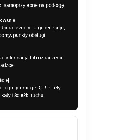
ki samoprzylepne na podłogę
sowanie
 biura, eventy, targi, recepcje,
omy, punkty obsługi
a, informacja lub oznaczenie
sadzce
ściej
i, logo, promocje, QR, strefy,
katy i ścieżki ruchu