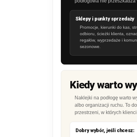
podłogowa nie przeszkadza w 
Sklepy i punkty sprzedaży
Promocje, kierunki do kas, st
odbioru, ścieżki klienta, ozna
regałów, wyprzedaże i komun
sezonowe.
Kiedy warto wy
Naklejki na podłogę warto w
albo organizacji ruchu. To d
przestrzeni, w których klien
Dobry wybór, jeśli chcesz: