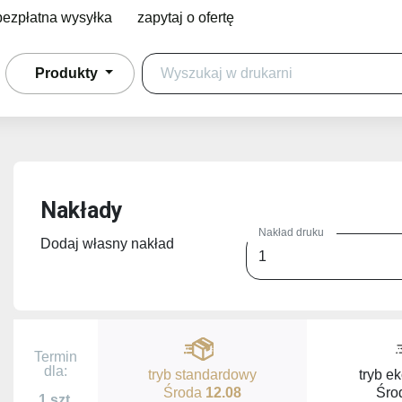
bezpłatna wysyłka
zapytaj o ofertę
Produkty
Nakłady
Nakład druku
Dodaj własny nakład
Termin
dla:
tryb standardowy
tryb e
Środa
12.08
Śro
1 szt.