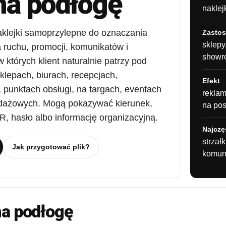
 na podłogę
naklej
naklejki samoprzylepne do oznaczania
Zasto
sklepy,
 ruchu, promocji, komunikatów i
showro
 których klient naturalnie patrzy pod
klepach, biurach, recepcjach,
Efekt
 punktach obsługi, na targach, eventach
reklam
zedażowych. Mogą pokazywać kierunek,
na po
QR, hasło albo informację organizacyjną.
Najczę
strzałk
Jak przygotować plik?
komuni
na podłogę