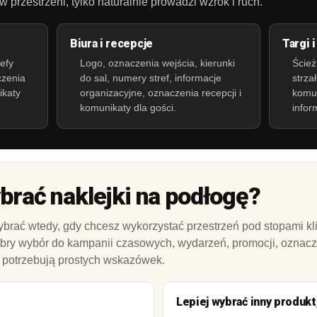
przestrzeni, tylko naturalnie prowadzi wzrok i ruch.
Biura i recepcje
Targi 
refy
Logo, oznaczenia wejścia, kierunki
Ścież
czenia
do sal, numery stref, informacje
strza
ikaty
organizacyjne, oznaczenia recepcji i
komun
komunikaty dla gości.
infor
brać naklejki na podłogę?
ybrać wtedy, gdy chcesz wykorzystać przestrzeń pod stopami kl
obry wybór do kampanii czasowych, wydarzeń, promocji, oznacze
ci potrzebują prostych wskazówek.
Lepiej wybrać inny produkt, 