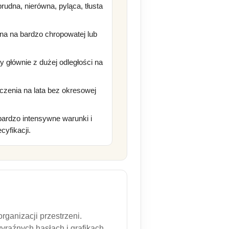
brudna, nierówna, pyląca, tłusta
a na bardzo chropowatej lub
 głównie z dużej odległości na
czenia na lata bez okresowej
bardzo intensywne warunki i
yfikacji.
ganizacji przestrzeni.
yraźnych hasłach i grafikach,