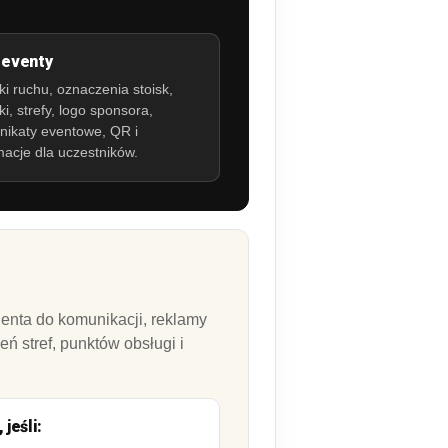
i eventy
ki ruchu, oznaczenia stoisk,
łki, strefy, logo sponsora,
ikaty eventowe, QR i
macje dla uczestników.
ienta do komunikacji, reklamy
ń stref, punktów obsługi i
jeśli: