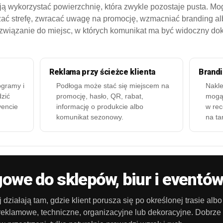
 wykorzystać powierzchnię, która zwykle pozostaje pusta. Mog
zać strefę, zwracać uwagę na promocję, wzmacniać branding a
rozwiązanie do miejsc, w których komunikat ma być widoczny dok
Reklama przy ścieżce klienta
Brandi
togramy i
Podłoga może stać się miejscem na
Nakle
zić
promocję, hasło, QR, rabat,
mogą 
vencie
informację o produkcie albo
w rec
komunikat sezonowy.
na ta
gowe do sklepów, biur i eventó
j działają tam, gdzie klient porusza się po określonej trasie al
 reklamowe, techniczne, organizacyjne lub dekoracyjne. Dobrze