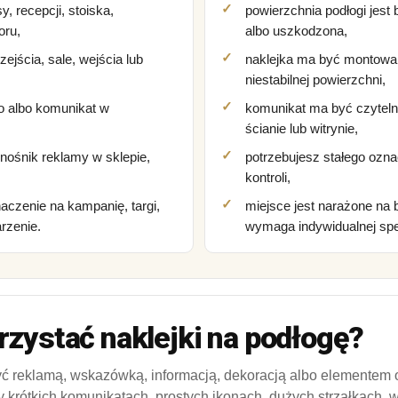
, recepcji, stoiska,
powierzchnia podłogi jest 
oru,
albo uszkodzona,
zejścia, sale, wejścia lub
naklejka ma być montowan
niestabilnej powierzchni,
o albo komunikat w
komunikat ma być czytelny
ścianie lub witrynie,
nośnik reklamy w sklepie,
potrzebujesz stałego ozna
kontroli,
czenie na kampanię, targi,
miejsce jest narażone na 
rzenie.
wymaga indywidualnej spec
zystać naklejki na podłogę?
 reklamą, wskazówką, informacją, dekoracją albo elementem or
y krótkich komunikatach, prostych ikonach, dużych strzałkach, w