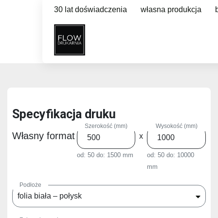
30 lat doświadczenia
własna produkcja
Specyfikacja druku
Szerokość (mm)
Wysokość (mm)
Własny format
x
od: 50
do: 1500 mm
od: 50
do: 10000
mm
Podłoże
folia biała – połysk