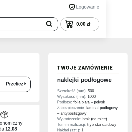
Logowanie
0,00 zł
TWOJE ZAMÓWIENIE
naklejki podłogowe
Przelicz
Szerokość (mm):
500
Wysokość (mm):
1000
Podłoże:
folia biała – połysk
Zabezpieczenie:
laminat podłogowy
– antypoślizgowy
Wykończenie:
brak (na rolce)
konomiczny
Termin realizacji:
tryb standardowy
da
12.08
Nakład (szt.):
1