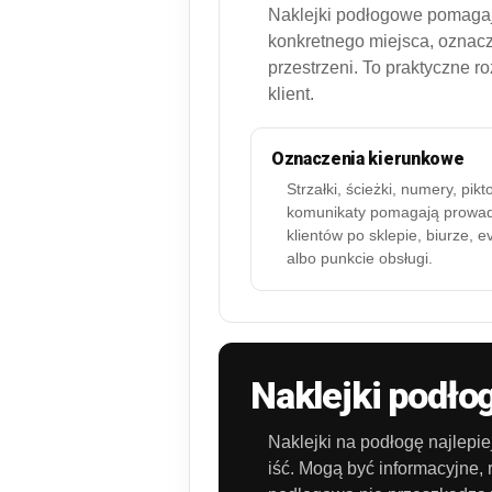
Naklejki podłogowe pomagają
konkretnego miejsca, oznac
przestrzeni. To praktyczne 
klient.
Oznaczenia kierunkowe
Strzałki, ścieżki, numery, pik
komunikaty pomagają prowad
klientów po sklepie, biurze, e
albo punkcie obsługi.
Naklejki podło
Naklejki na podłogę najlepie
iść. Mogą być informacyjne,