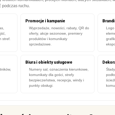
ć podczas ruchu.
Promocje i kampanie
Brand
as,
Wyprzedaże, nowości, rabaty, QR do
Logo 
jść,
oferty, akcje sezonowe, premiery
eleme
h stref.
produktów i komunikaty
grafi
sprzedażowe.
ekspo
Biura i obiekty usługowe
Dekora
tników,
Numery sal, oznaczenia kierunkowe,
Ślady
komunikaty dla gości, strefy
podło
bezpieczeństwa, recepcja, windy i
ścież
punkty obsługi.
komun