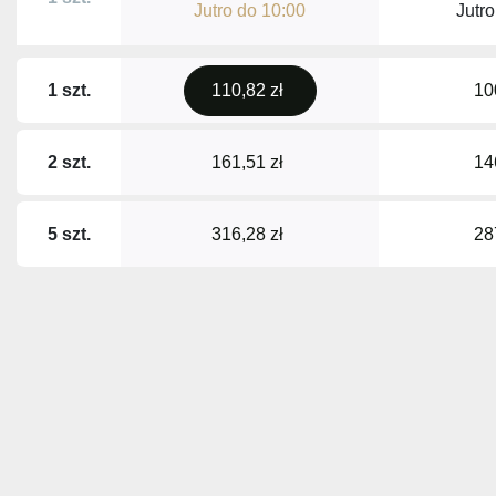
Jutro do
10:00
Jutr
1 szt.
110,82 zł
10
2 szt.
161,51 zł
14
5 szt.
316,28 zł
28