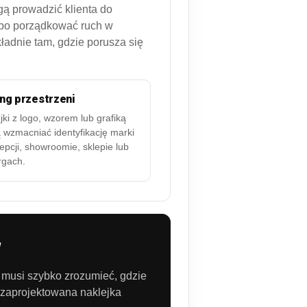
ą prowadzić klienta do
lbo porządkować ruch w
ładnie tam, gdzie porusza się
ng przestrzeni
jki z logo, wzorem lub grafiką
wzmacniać identyfikację marki
epcji, showroomie, sklepie lub
rgach.
w
bo musi szybko zrozumieć, gdzie
 zaprojektowana naklejka