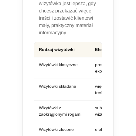
wizytówka jest lepsza, gdy
chcesz przekazać więcej
treści i zostawić klientowi
mały, praktyczny materiał
informacyjny.
Rodzaj wizytówki
Efekt
Wizytówki klasyczne
proste, szybkie,
ekonomiczne
Wizytówki składane
więcej miejsca na
treść
Wizytówki z
subtelny efekt
zaokrąglonymi rogami
wizualny
Wizytówki złocone
efekt premium