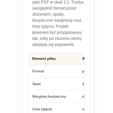
jako PDF w skali 1:1. Trzeba
uwzględnić format przed
złożeniem, spady,
bezpieczne marginesy oraz
linię zgięcia. Projekt
powinien być przygotowany
tak, żeby po złożeniu strony
układały się poprawnie.
Element pliku
Wymaganie
Format
plik w skali 1:1, 
Spad
2,5 mm z każdej st
Margines bezpieczny
minimum 4 mm od lin
Linia zgięcia
uwzględniona w pro