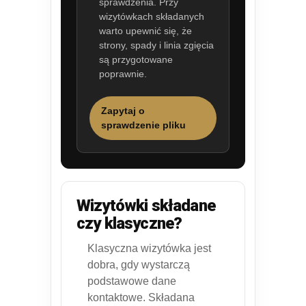
sprawdzenia. Przy
wizytówkach składanych
warto upewnić się, że
strony, spady i linia zgięcia
są przygotowane
poprawnie.
Zapytaj o
sprawdzenie pliku
Wizytówki składane
czy klasyczne?
Klasyczna wizytówka jest
dobra, gdy wystarczą
podstawowe dane
kontaktowe. Składana