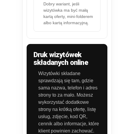
Dobry wariant, jeśli
wizytówka ma być małą
kartą oferty, mini-folderem
albo kartą informacyjną.
Druk wizytówek
składanych online
Wizytówki składane
sprawdzają się tam, gdzie
sama nazwa, telefon i adres
strony to za mało. Możesz
wykorzystać dodatkowe
strony na krótką ofertę, listę
usług, zdjęcie, kod QR,
cennik albo informacje, które
klient powinien zachować.