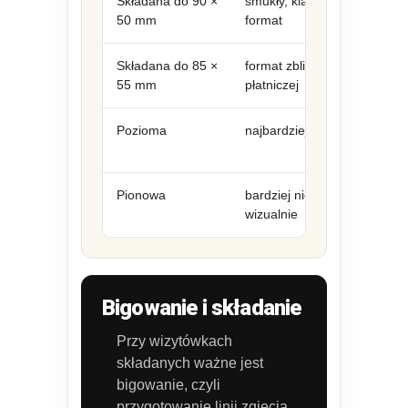
Składana do 90 ×
smukły, klasyczny
50 mm
format
Składana do 85 ×
format zbliżony do karty
55 mm
płatniczej
Pozioma
najbardziej uniwersalna
Pionowa
bardziej nietypowa
wizualnie
Bigowanie i składanie
Przy wizytówkach
składanych ważne jest
bigowanie, czyli
przygotowanie linii zgięcia.