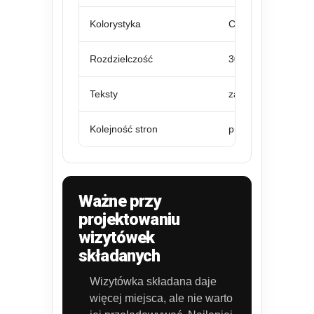
Kolorystyka
CMYK, najlepiej pr
Rozdzielczość
300 dpi
Teksty
zamienione na krz
Kolejność stron
przód i tył przygo
Ważne przy
projektowaniu
wizytówek
składanych
Wizytówka składana daje
więcej miejsca, ale nie warto