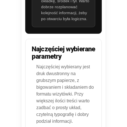
okładkę, środek i tył. Warto
dobrze rozplanować
kolejność informacji, żeby
po otwarciu była logiczna.
Najczęściej wybierane
parametry
Najczęściej wybierany jest
druk dwustronny na
grubszym papierze, z
bigowaniem i składaniem do
formatu wizytówki. Przy
większej ilości treści warto
zadbać o prosty układ,
czytelną typografię i dobry
podział informacji.