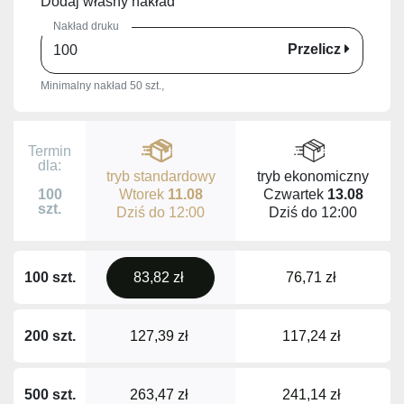
Dodaj własny nakład
Nakład druku
Przelicz
Minimalny nakład 50 szt.,
Termin
dla:
tryb standardowy
tryb ekonomiczny
Wtorek
11.08
Czwartek
13.08
100
szt.
Dziś do
12:00
Dziś do
12:00
100 szt.
83,82 zł
76,71 zł
200 szt.
127,39 zł
117,24 zł
500 szt.
263,47 zł
241,14 zł