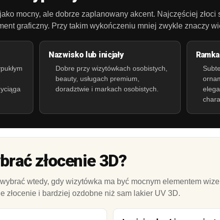
 jako mocny, ale dobrze zaplanowany akcent. Najczęściej złoci
ment graficzny. Przy takim wykończeniu mniej zwykle znaczy wi
Nazwisko lub inicjały
Ramka 
ypukłym
Dobre przy wizytówkach osobistych,
Subte
beauty, usługach premium,
orna
zyciąga
doradztwie i markach osobistych.
elega
chara
brać złocenie 3D?
 wybrać wtedy, gdy wizytówka ma być mocnym elementem wizer
ie złocenie i bardziej ozdobne niż sam lakier UV 3D.