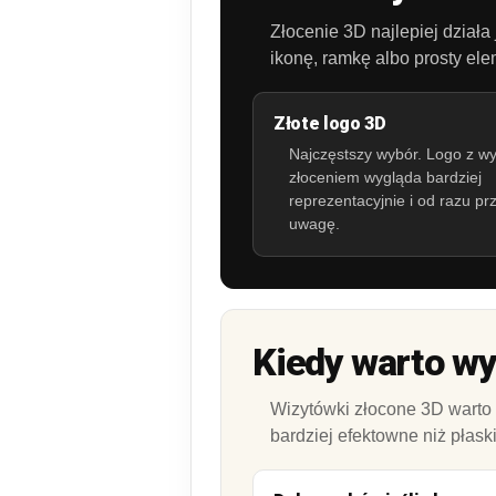
Złocenie 3D najlepiej działa
ikonę, ramkę albo prosty ele
Złote logo 3D
Najczęstszy wybór. Logo z w
złoceniem wygląda bardziej
reprezentacyjnie i od razu pr
uwagę.
Kiedy warto wy
Wizytówki złocone 3D warto
bardziej efektowne niż płask