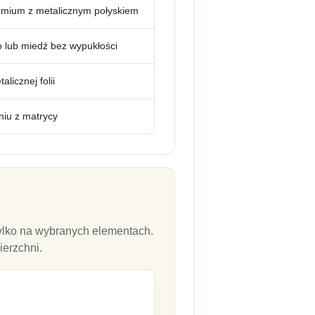
remium z metalicznym połyskiem
o lub miedź bez wypukłości
licznej folii
niu z matrycy
tylko na wybranych elementach.
ierzchni.