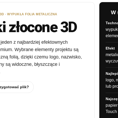
W 
 3D · WYPUKŁA FOLIA METALICZNA
i złocone 3D
Techno
wypuk
eleme
 jeden z najbardziej efektownych
Efekt
emium. Wybrane elementy projektu są
metali
czną folią, dzięki czemu logo, nazwisko,
wyczu
czny są widoczne, błyszczące i
.
Najlepi
logo, 
lub pr
zygotować plik?
Najczę
papier
Touch 