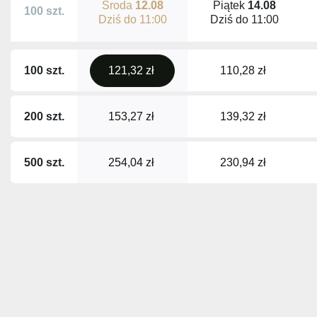
Środa
12.08
Piątek
14.08
100 szt.
Dziś do
11:00
Dziś do
11:00
100 szt.
121,32 zł
110,28 zł
200 szt.
153,27 zł
139,32 zł
500 szt.
254,04 zł
230,94 zł