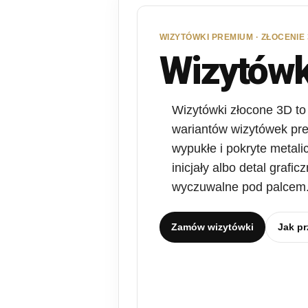
WIZYTÓWKI PREMIUM · ZŁOCENIE
Wizytówk
Wizytówki złocone 3D to
wariantów wizytówek pr
wypukłe i pokryte metali
inicjały albo detal grafi
wyczuwalne pod palcem
Zamów wizytówki
Jak pr