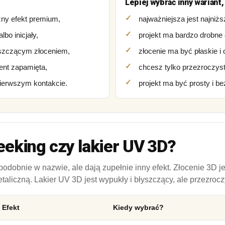
Lepiej wybrać inny wariant, 
zny efekt premium,
najważniejsza jest najniż
lbo inicjały,
projekt ma bardzo drobne 
yszczącym złoceniem,
złocenie ma być płaskie i d
ient zapamięta,
chcesz tylko przezroczysty
pierwszym kontakcie.
projekt ma być prosty i be
eeking czy lakier UV 3D?
dobnie w nazwie, ale dają zupełnie inny efekt. Złocenie 3D je
taliczną. Lakier UV 3D jest wypukły i błyszczący, ale przezrocz
Efekt
Kiedy wybrać?