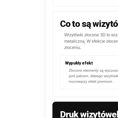
Co to są wizyt
Wizytówki złocone 3D to wizy
metaliczną. W efekcie złocen
złoceniu.
Wypukły efekt
Złocone elementy są wyczuw
pod palcem, dlatego wizytów
mocniejszy efekt premium.
Druk wizytówe