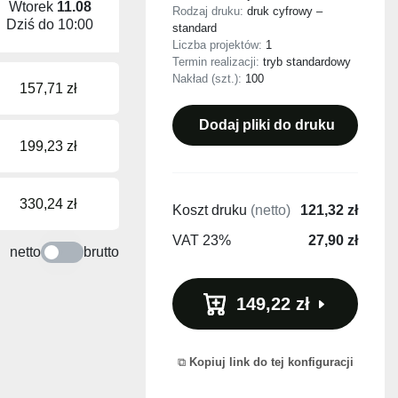
Wtorek
11.08
Rodzaj druku:
druk cyfrowy –
Dziś do
10:00
standard
Liczba projektów:
1
Termin realizacji:
tryb standardowy
Nakład (szt.):
100
157,71 zł
Dodaj pliki do druku
199,23 zł
330,24 zł
Koszt druku
(netto)
121,32 zł
VAT 23%
27,90 zł
netto
brutto
149,22 zł
Kopiuj link do tej konfiguracji