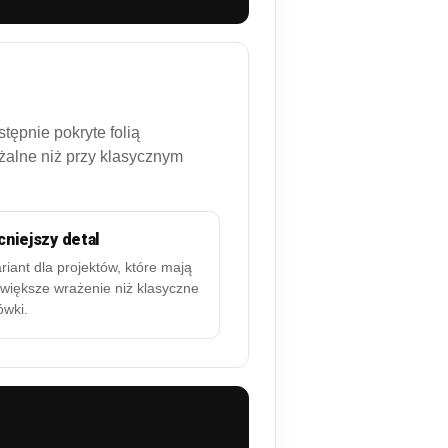
tępnie pokryte folią
ażalne niż przy klasycznym
niejszy detal
riant dla projektów, które mają
 większe wrażenie niż klasyczne
ówki.