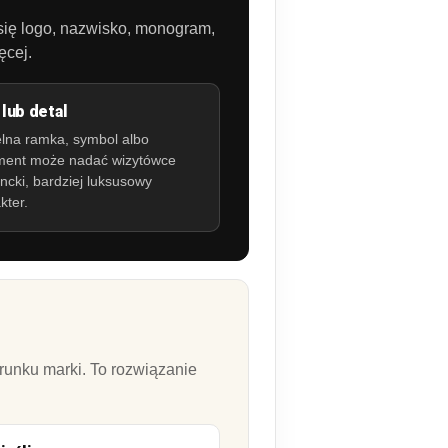
 się logo, nazwisko, monogram,
ęcej.
lub detal
lna ramka, symbol albo
ment może nadać wizytówce
ncki, bardziej luksusowy
kter.
unku marki. To rozwiązanie