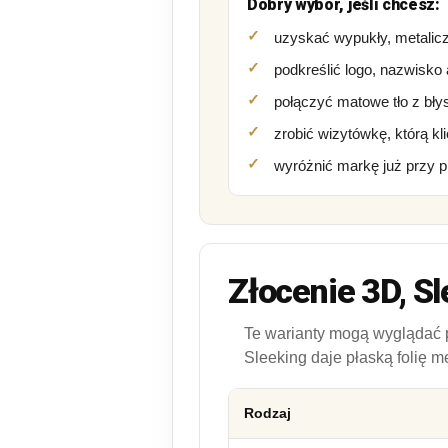
Dobry wybór, jeśli chcesz:
uzyskać wypukły, metalic
podkreślić logo, nazwisko a
połączyć matowe tło z bł
zrobić wizytówkę, którą kl
wyróżnić markę już przy 
Złocenie 3D, Sl
Te warianty mogą wyglądać po
Sleeking daje płaską folię me
Rodzaj