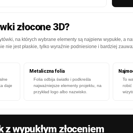
ówki złocone 3D?
tówki, na których wybrane elementy są najpierw wypukłe, a nas
ie nie jest płaskie, tylko wyraźnie podniesione i bardziej zauw
Metaliczna folia
Najmoc
alne
Folia odbija światło i podkreśla
To wa
ka daje
najważniejsze elementy projektu, na
robić
przykład logo albo nazwisko.
wizyt
k z wypukłym złoceniem