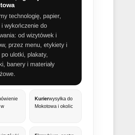
otowa
my technologię, papier,
ł i wykończenie do
wania: od wizytówek i
w, przez menu, etykiety i
 po ulotki, plakaty,
i, banery i materiały
żowe.
ówienie
Kurier
wysyłka do
 w
Mokotowa i okolic