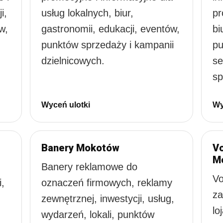
i,
usług lokalnych, biur,
pr
w,
gastronomii, edukacji, eventów,
bi
punktów sprzedaży i kampanii
pu
dzielnicowych.
se
sp
Wyceń ulotki
Wy
Banery Mokotów
Vo
M
Banery reklamowe do
Vo
i,
oznaczeń firmowych, reklamy
za
,
zewnętrznej, inwestycji, usług,
lo
wydarzeń, lokali, punktów