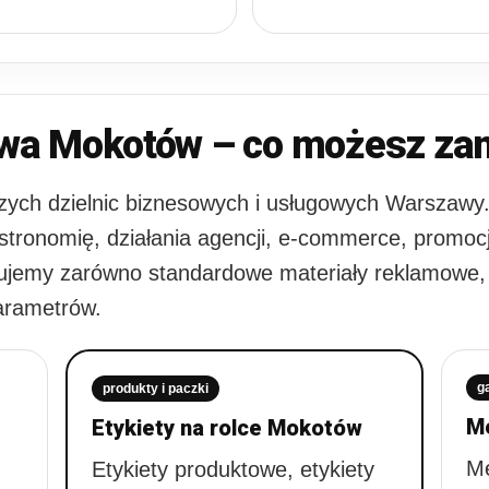
wa Mokotów – co możesz zam
szych dzielnic biznesowych i usługowych Warszawy
astronomię, działania agencji, e-commerce, promocj
ujemy zarówno standardowe materiały reklamowe, j
arametrów.
g
produkty i paczki
Me
Etykiety na rolce Mokotów
Me
Etykiety produktowe, etykiety