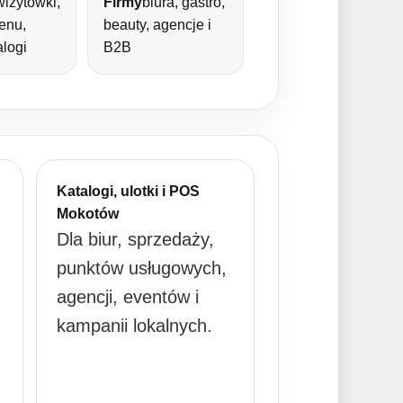
wizytówki,
Firmy
biura, gastro,
menu,
beauty, agencje i
alogi
B2B
Katalogi, ulotki i POS
Mokotów
Dla biur, sprzedaży,
punktów usługowych,
agencji, eventów i
kampanii lokalnych.