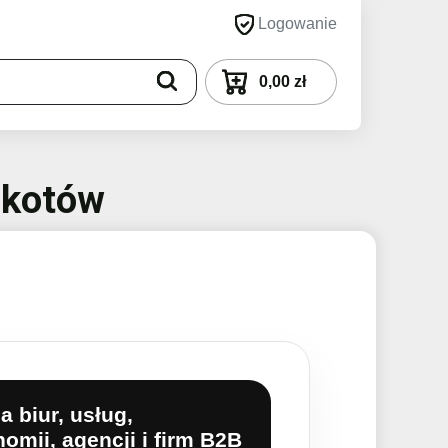
Logowanie
0,00 zł
okotów
a biur, usług,
omii, agencji i firm B2B