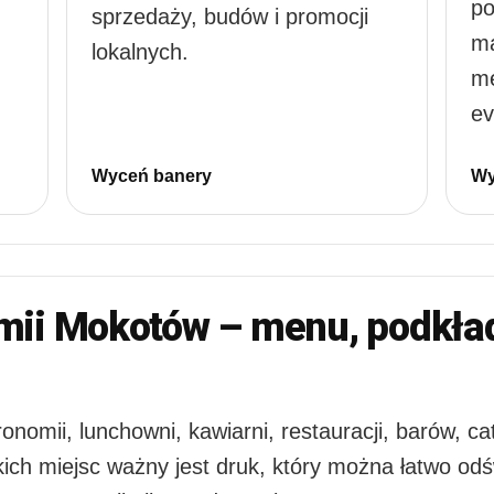
po
sprzedaży, budów i promocji
ma
lokalnych.
me
ev
Wyceń banery
Wy
mii Mokotów – menu, podkład
mii, lunchowni, kawiarni, restauracji, barów, cate
kich miejsc ważny jest druk, który można łatwo od