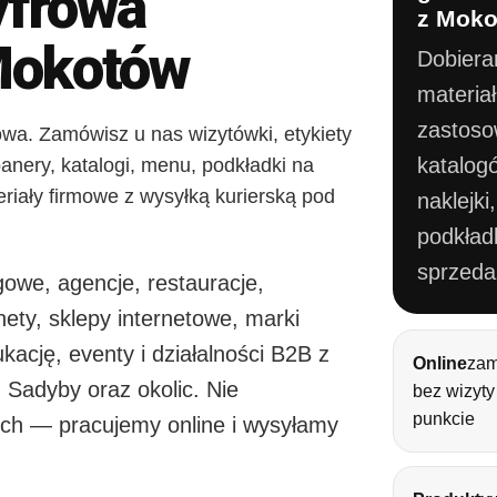
yfrowa
z Mok
Mokotów
Dobiera
materia
zastoso
owa. Zamówisz u nas wizytówki, etykiety
katalogó
, banery, katalogi, menu, podkładki na
eriały firmowe z wysyłką kurierską pod
naklejki,
podkładk
sprzeda
gowe, agencje, restauracje,
nety, sklepy internetowe, marki
ację, eventy i działalności B2B z
Online
zam
 Sadyby oraz okolic. Nie
bez wizyty
punkcie
ch — pracujemy online i wysyłamy