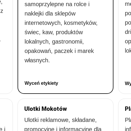
,
me
samoprzylepne na rolce i
 z
po
naklejki dla sklepów
po
internetowych, kosmetyków,
dr
świec, kaw, produktów
,
op
lokalnych, gastronomii,
lo
opakowań, paczek i marek
własnych.
Wyceń etykiety
Wy
Ulotki Mokotów
P
Ulotki reklamowe, składane,
Pl
e i
promocyjne i informacyjne dla
in