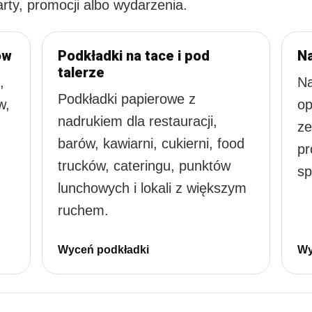
ty, promocji albo wydarzenia.
ów
Podkładki na tace i pod
Na
talerze
,
Na
Podkładki papierowe z
w,
op
nadrukiem dla restauracji,
ze
barów, kawiarni, cukierni, food
pr
trucków, cateringu, punktów
sp
lunchowych i lokali z większym
ruchem.
Wyceń podkładki
Wy