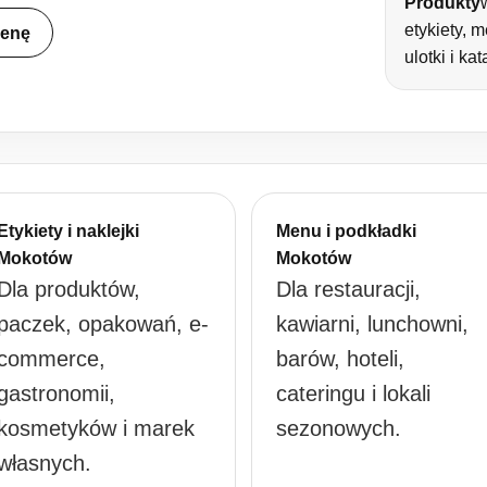
Produkty
etykiety, 
cenę
ulotki i kat
Etykiety i naklejki
Menu i podkładki
Mokotów
Mokotów
Dla produktów,
Dla restauracji,
paczek, opakowań, e-
kawiarni, lunchowni,
commerce,
barów, hoteli,
gastronomii,
cateringu i lokali
kosmetyków i marek
sezonowych.
własnych.