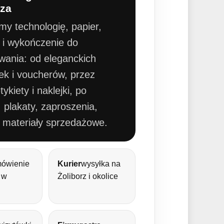
rza
my technologię, papier,
ł i wykończenie do
wania: od eleganckich
ek i voucherów, przez
ykiety i naklejki, po
, plakaty, zaproszenia,
i materiały sprzedażowe.
ówienie
Kurier
wysyłka na
 w
Żoliborz i okolice