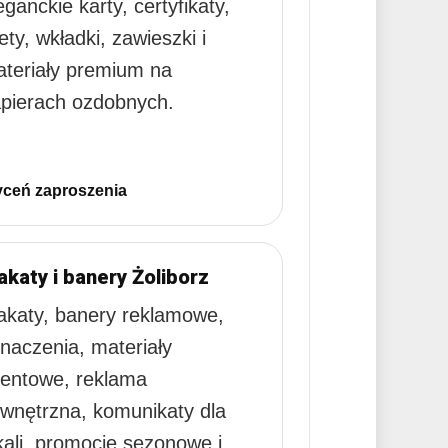
eganckie karty, certyfikaty,
lety, wkładki, zawieszki i
teriały premium na
pierach ozdobnych.
ceń zaproszenia
akaty i banery Żoliborz
akaty, banery reklamowe,
naczenia, materiały
entowe, reklama
wnętrzna, komunikaty dla
kali, promocje sezonowe i