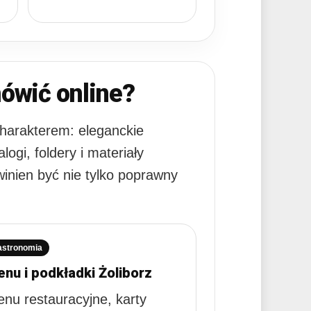
ówić online?
 charakterem: eleganckie
ogi, foldery i materiały
winien być nie tylko poprawny
astronomia
nu i podkładki Żoliborz
nu restauracyjne, karty