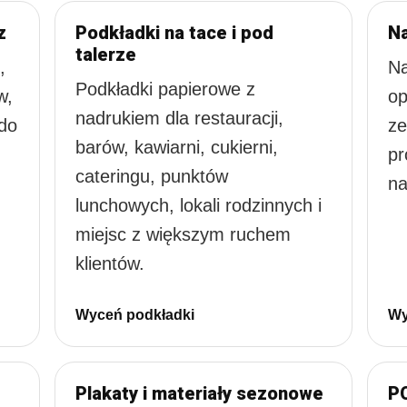
z
Podkładki na tace i pod
Na
talerze
,
Na
Podkładki papierowe z
w,
op
nadrukiem dla restauracji,
 do
ze
barów, kawiarni, cukierni,
,
pr
cateringu, punktów
.
na
lunchowych, lokali rodzinnych i
miejsc z większym ruchem
klientów.
Wyceń podkładki
Wy
Plakaty i materiały sezonowe
PO