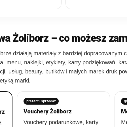
wa Żoliborz – co możesz zam
 dobrze działają materiały z bardziej dopracowanym
, menu, naklejki, etykiety, karty podziękowań, katal
cji, usług, beauty, butików i małych marek druk po
tetyką marki.
prezent i sprzedaż
g
Vouchery Żoliborz
Me
rz
Vouchery podarunkowe, karty
Me
e,