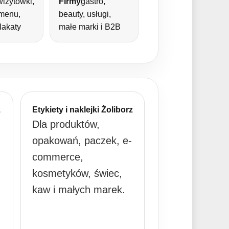
wizytówki,
Firmy
gastro,
 menu,
beauty, usługi,
plakaty
małe marki i B2B
z
Etykiety i naklejki Żoliborz
Dla produktów,
opakowań, paczek, e-
commerce,
kosmetyków, świec,
kaw i małych marek.