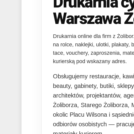
Drukarnia c
Warszawa Żo
Drukarnia online dla firm z Żolibo
na rolce, naklejki, ulotki, plakaty
tace, vouchery, zaproszenia, mate
kurierską pod wskazany adres.
Obsługujemy restauracje, kawi
beauty, gabinety, butiki, skle
architektów, projektantów, age
Żoliborza, Starego Żoliborza,
okolic Placu Wilsona i sąsied
odbiorów osobistych — pracuj
materiały kurierem.