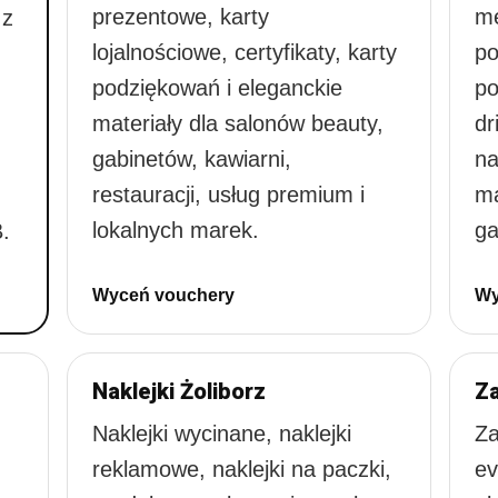
prezentowe, karty
me
 z
lojalnościowe, certyfikaty, karty
po
podziękowań i eleganckie
po
materiały dla salonów beauty,
dr
gabinetów, kawiarni,
na
restauracji, usług premium i
ma
lokalnych marek.
ga
.
Wyceń vouchery
Wy
Naklejki Żoliborz
Za
Naklejki wycinane, naklejki
Za
reklamowe, naklejki na paczki,
ev