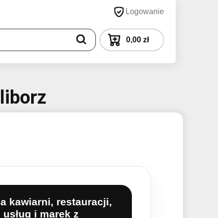
Logowanie
0,00 zł
liborz
a kawiarni, restauracji,
 usług i marek z