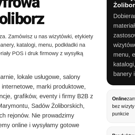
yfrowa
Żolibo
liborz
Dobiera
materia
zastoso
rza. Zamówisz u nas wizytówki, etykiety
wizytów
, banery, katalogi, menu, podkładki na
riały POS i druk firmowy z wysyłką
menu, et
katalogi
banery 
arnie, lokale usługowe, salony
py internetowe, marki produktowe,
ncje, grafików, eventy i firmy B2B z
Online
zam
 Marymontu, Sadów Żoliborskich,
bez wizyty
punkcie
nich rejonów. Nie prowadzimy
emy online i wysyłamy gotowe