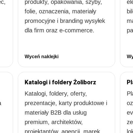
ec,
produkty, opakowania, szyby,
el
folie, oznaczenia, materiały
bi
promocyjne i branding wysyłek
ma
dla firm oraz e-commerce.
pa
Wyceń naklejki
Wy
Katalogi i foldery Żoliborz
Pl
Katalogi, foldery, oferty,
Pl
a
prezentacje, karty produktowe i
oz
materiały B2B dla usług
ev
premium, architektów,
ze
projektantów, agencji, marek
lo