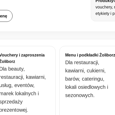
Produkty
vouchery,
etykiety i 
cenę
Vouchery i zaproszenia
Menu i podkładki Żolibor
Żoliborz
Dla restauracji,
Dla beauty,
kawiarni, cukierni,
restauracji, kawiarni,
barów, cateringu,
usług, eventów,
lokali osiedlowych i
marek lokalnych i
sezonowych.
sprzedaży
prezentowej.